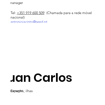
Area manager
Tel:
+351 919 600 509
(Chamada para a rede móvel
nacional)
antoniojacinto@seed.pt
Juan Carlos
Area manager
Espanha, ilhas