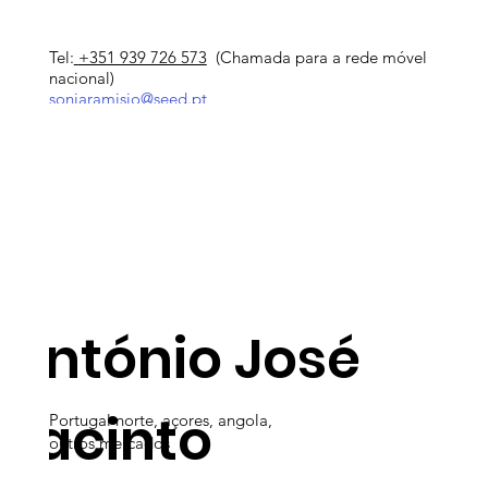
Tel:
+351 939 726 573
(Chamada para a rede móvel
nacional)
soniaramisio@seed.pt
António José
Jacinto
Portugal norte, açores, angola,
outros mercados