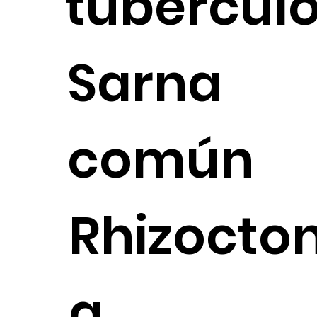
tubércul
Sarna
común
Rhizocton
a