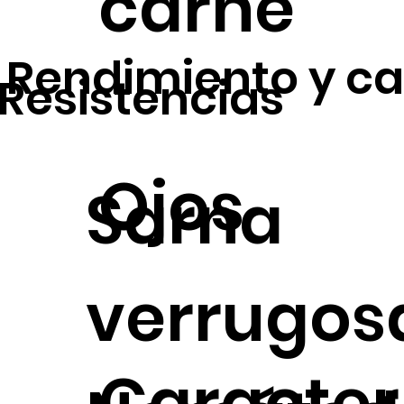
carne
Rendimiento y ca
Resistencias
Ojos
Sarna
verrugos
Caracterí