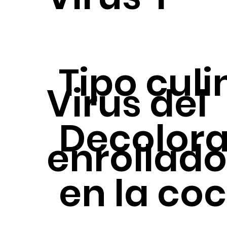
Tipo culi
Virus del
Decolora
enrollad
en la co