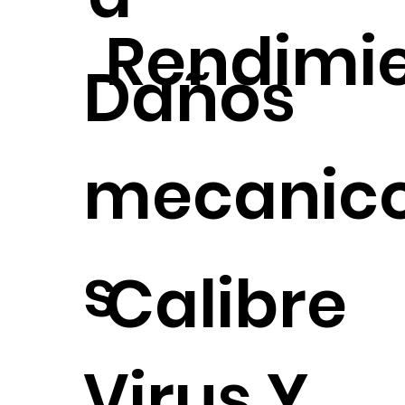
Rendimi
Daños
mecanic
s
Calibre
Virus Y