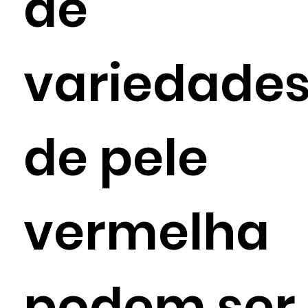
de
variedade
de pele
vermelha
podem ser