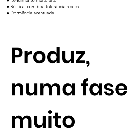
● Rendimento muito alto
● Rústica, com boa tolerância à seca
● Dormência acentuada
Produz,
numa fase
muito