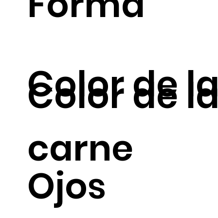
Forma
Color de la
Color de l
carne
Ojos