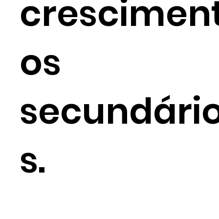
crescimen
os
secundári
s.