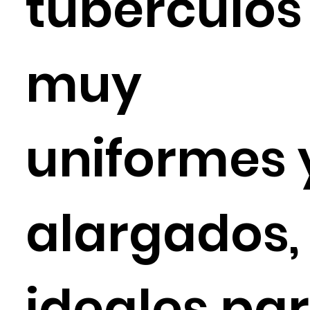
tubérculos
muy
uniformes 
alargados,
ideales pa