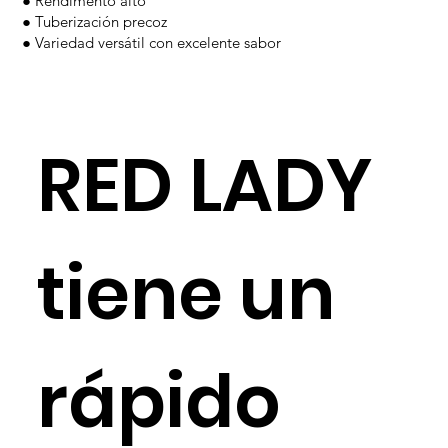
● Rendimento alto
● Tuberización precoz
● Variedad versátil con excelente sabor
RED LADY
tiene un
rápido