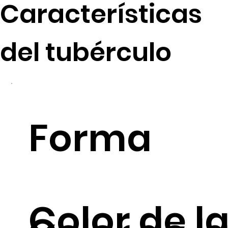
Características
del tubérculo
Forma
Color de la