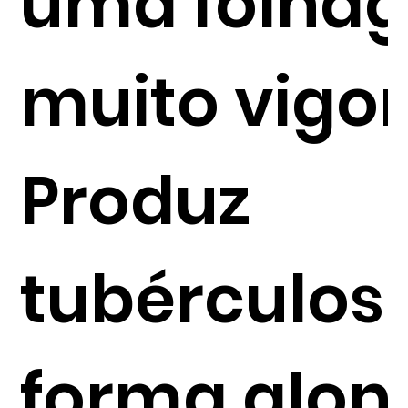
uma folha
muito vigor
Produz
tubérculos
forma alo