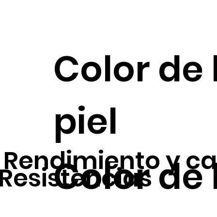
Color de 
piel
Rendimiento y ca
Color de 
Resistencias