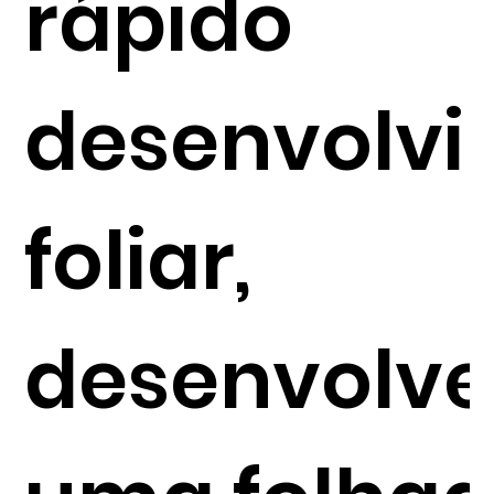
rápido
desenvolv
foliar,
desenvolv