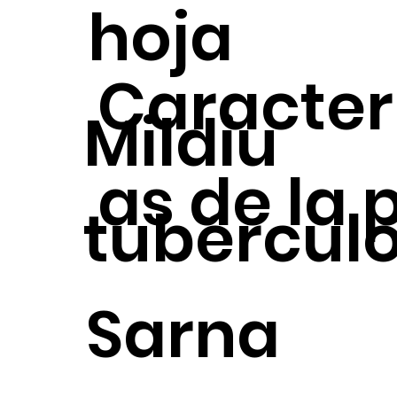
hoja
Caracterí
Mildiu
as de la p
tubércul
Sarna