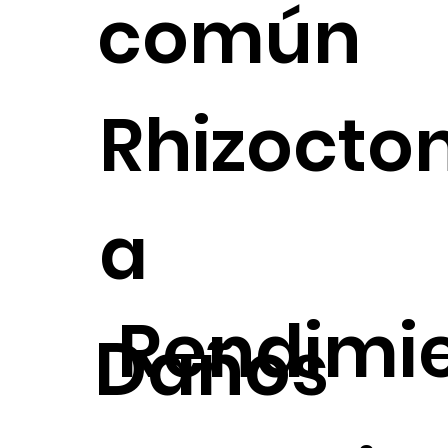
común
Rhizocton
a
Rendimi
Daños