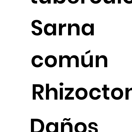
Sarna
común
Rhizocto
Daños