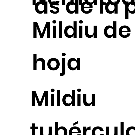
as de la p
Mildiu de
hoja
Mildiu
tubércul