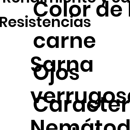
Color de 
Resistencias
carne
Sarna
Ojos
verrugos
Caracter
Nemátod