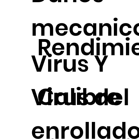
mecanic
Rendimi
Virus Y
Calibre
Virus del
enrollad