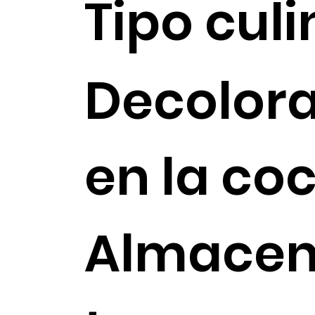
Tipo culi
Decolor
en la co
Almace