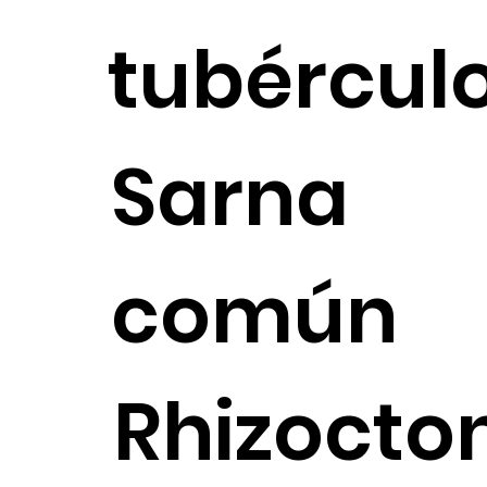
tubércul
Sarna
común
Rhizocton