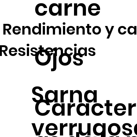
carne
Rendimiento y ca
Resistencias
Ojos
Sarna
Caracter
verrugos