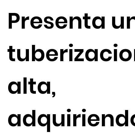
Presenta u
tuberizaci
alta,
adquiriend