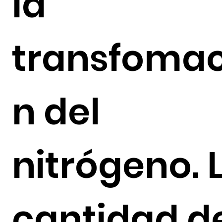
la
transfomac
n del
nitrógeno. 
cantidad d