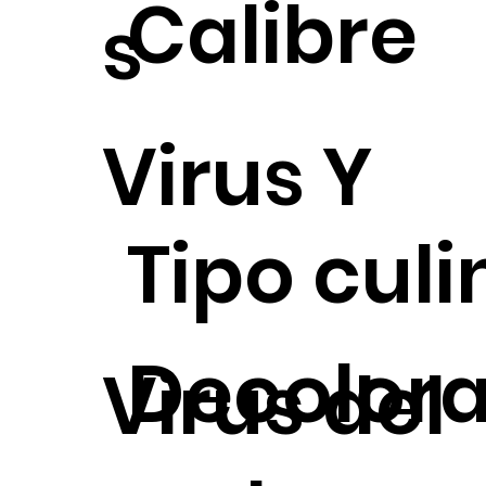
Calibre
s
Virus Y
Tipo culi
Decolora
Virus del