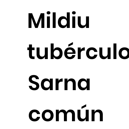
Mildiu
tubércul
Sarna
común