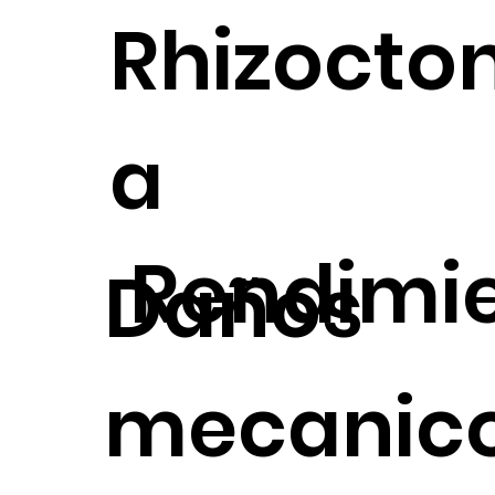
Rhizocton
a
Rendimi
Daños
mecanic