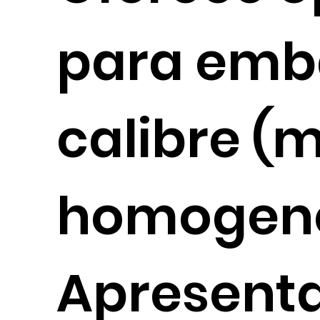
para emb
calibre (
homogene
Apresenta