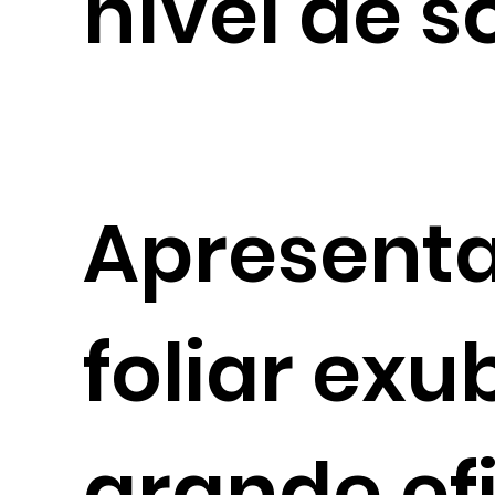
nível de s
Apresent
foliar ex
grande ef