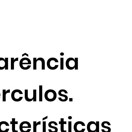
arência
rculos.
terísticas