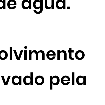
 de água.
olvimento
ivado pela