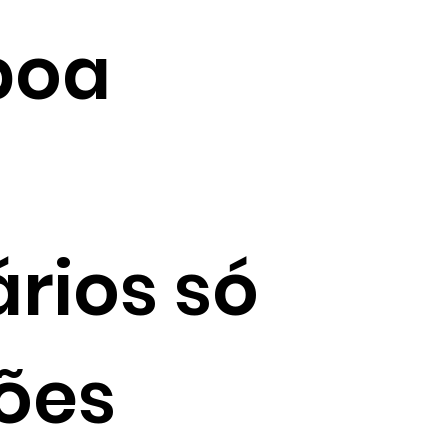
boa
rios só
ões