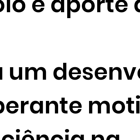
olo e aporte
a um desenv
uberante mot
iciência na