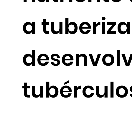
a tuberiz
desenvol
tubérculo