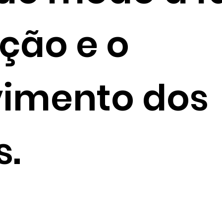
ação e o
vimento dos
s.