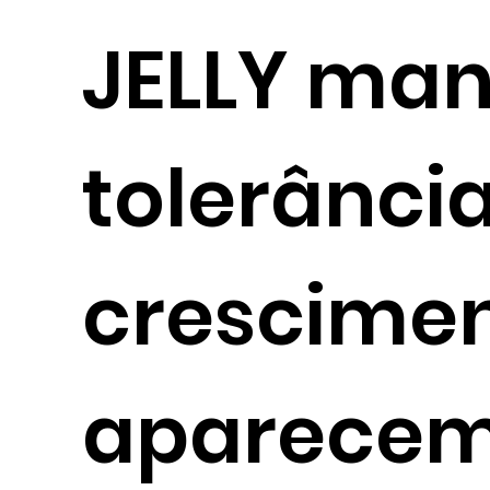
JELLY man
tolerância
crescimen
aparecem