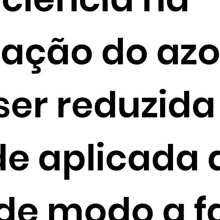
ação do azot
ser reduzida
e aplicada 
 de modo a f