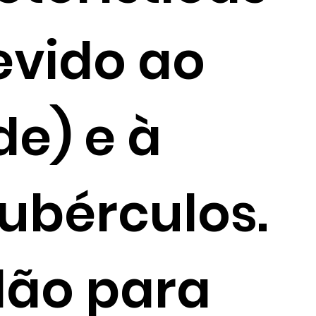
vido ao
de) e à
ubérculos.
dão para