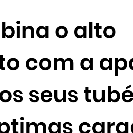
bina o alto
to com a ap
os seus tubé
ptimas carac