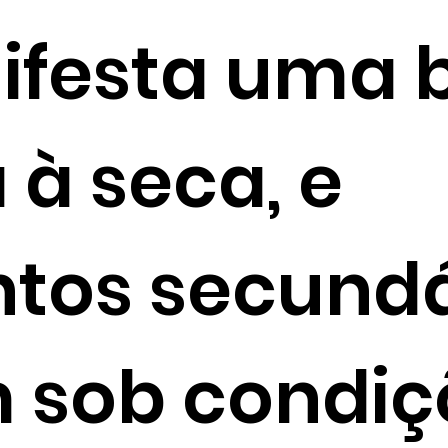
ifesta uma 
 à seca, e
tos secundá
 sob condiç