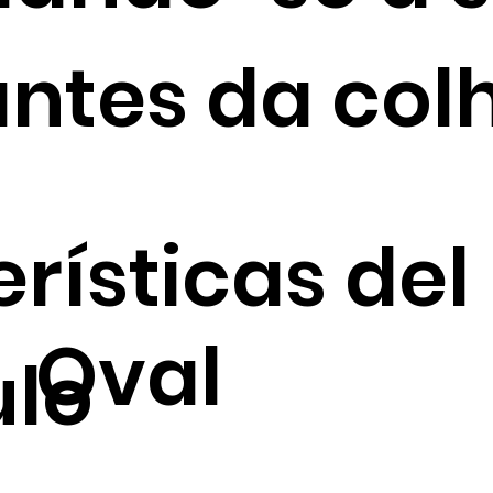
ntes da colh
rísticas del
Oval
ulo