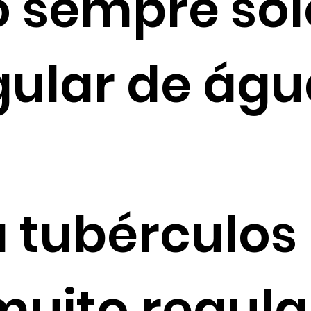
o sempre so
gular de águ
 tubérculos
muito regula