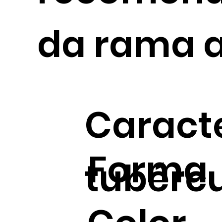
da rama a
Caracte
Forma
tubérc