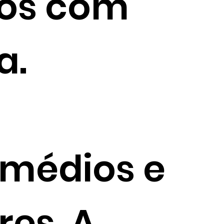
los com
a.
 médios e
res. A