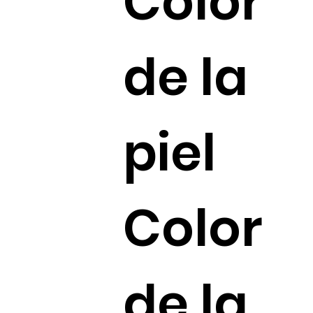
Color
de la
piel
Color
de la