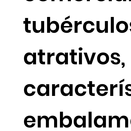
tubérculo
atrativos,
caracterís
embalame