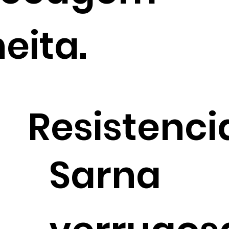
eita.
Resistenci
Sarna