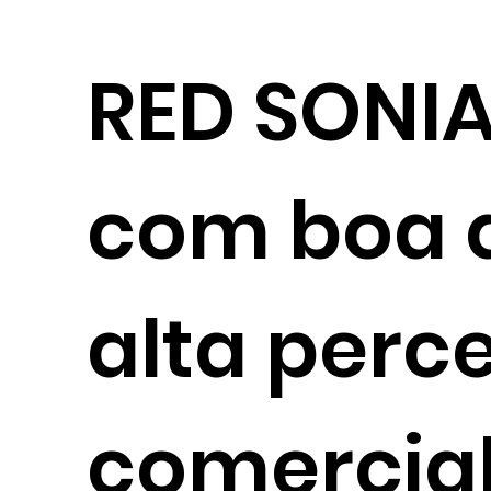
RED SONIA
com boa q
alta per
comercial