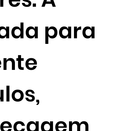
dada para
ente
los,
secagem