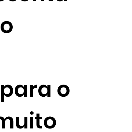
to
 para o
muito