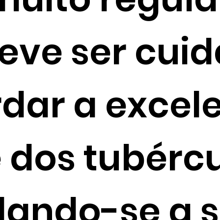
deve ser cui
dar a excel
 dos tubércu
ando-se a 