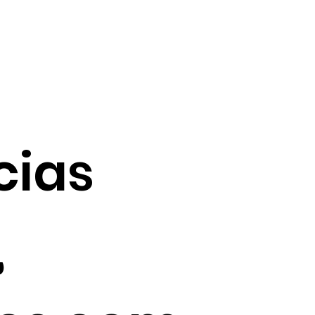
cias
,