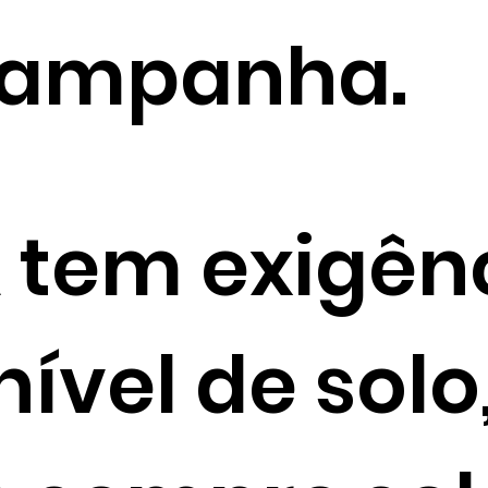
campanha.
 tem exigên
ível de solo