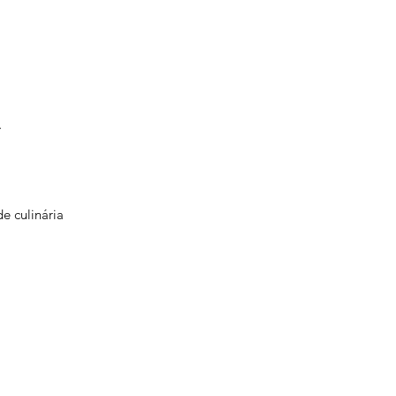
A
e culinária