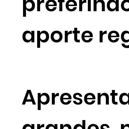
preferind
aporte re
Apresenta
grandes, 