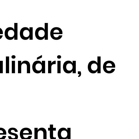
edade
inária, de
esenta