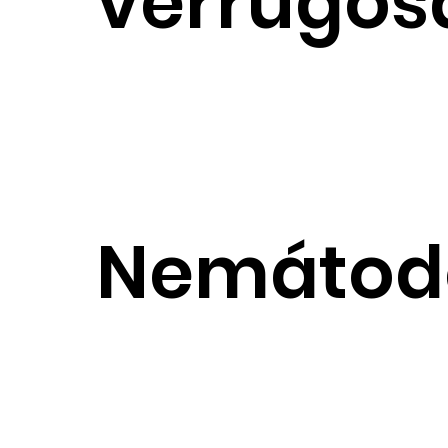
verrugos
Nemátod