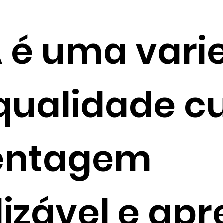
 é uma vari
ualidade cul
centagem
izável e apr