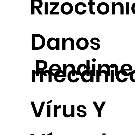
Rizoctoni
Danos
Rendime
mecânic
Vírus Y