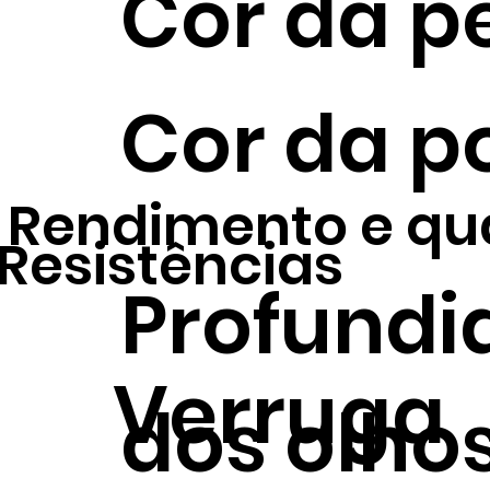
Cor da p
Cor da p
Rendimento e qu
Resistências
Profundi
Verruga
dos olho