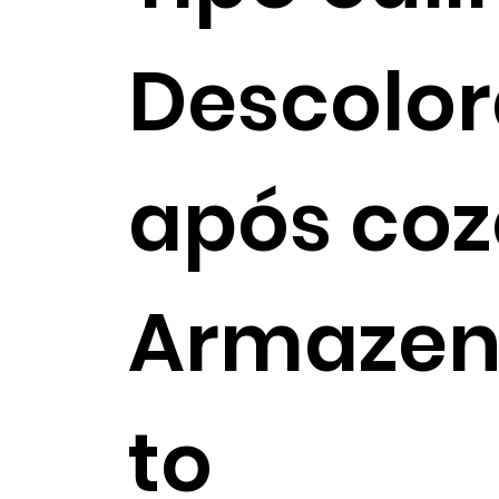
Descolo
após co
Armaze
to