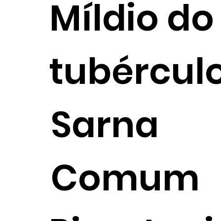
Míldio do
tubércul
Sarna
Comum