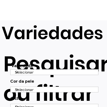
Variedades
Pesquisa
Variedade
Cor da pele
ou filtrar
Ciclo