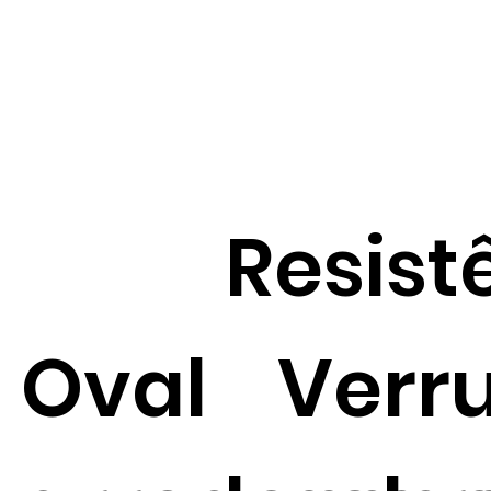
Resist
Oval
Verr