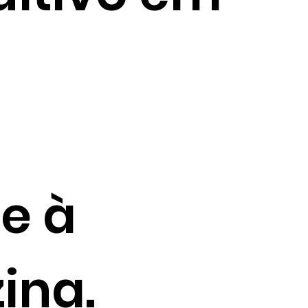
e à
ina.