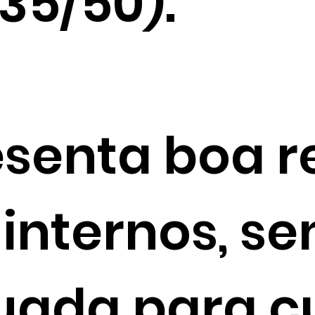
35/50).
senta boa re
 internos, s
uada para c