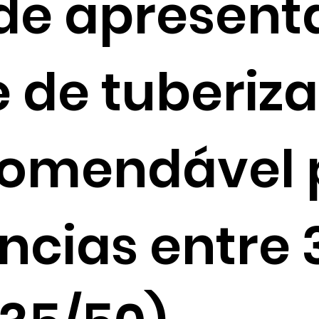
de apresen
e de tuberiz
comendável 
ncias entre 