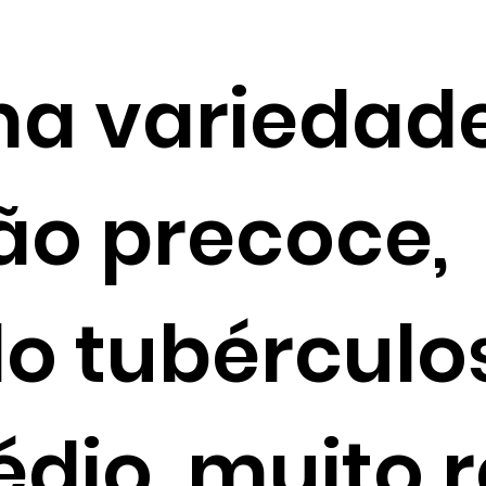
ma variedad
ão precoce,
o tubérculo
édio, muito r