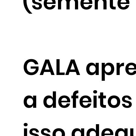
(semente 
GALA apre
a defeitos
isso adeq