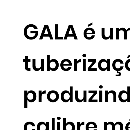
GALA é u
tuberizaç
produzind
calibre m