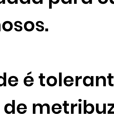
nosos.
de é tolerant
 de metribuz