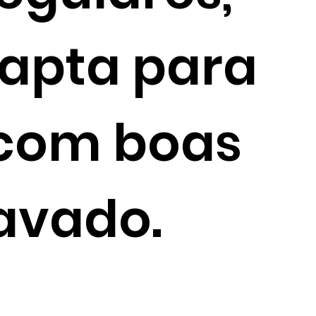
apta para
 com boas
lavado.