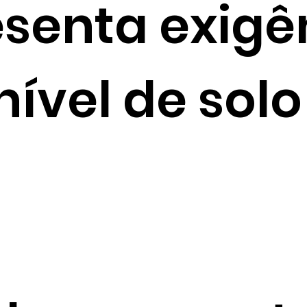
senta exigê
ível de solo