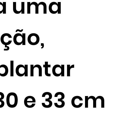
ta uma
ação,
plantar
30 e 33 cm