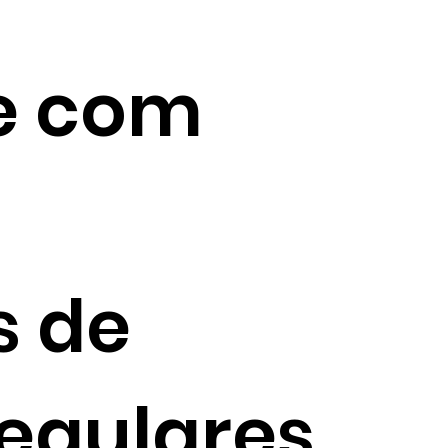
e com
s de
egulares,