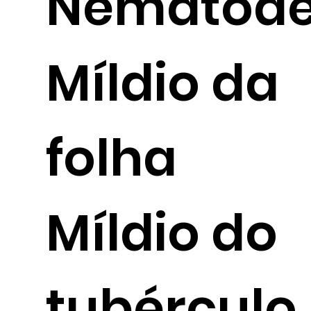
Nematod
Míldio da
folha
Míldio do
tubérculo