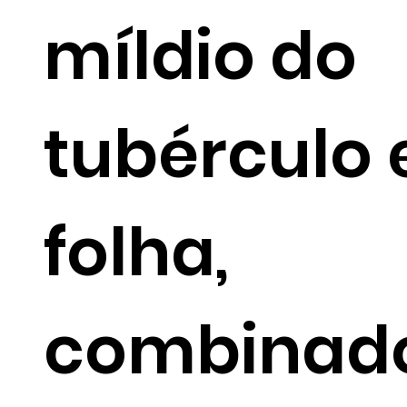
míldio do
tubérculo 
folha,
combinad