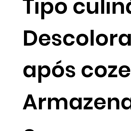
Tipo culin
Descolor
após coz
Armazen