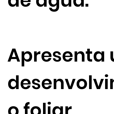
de água.
Apresenta
desenvolv
o foliar