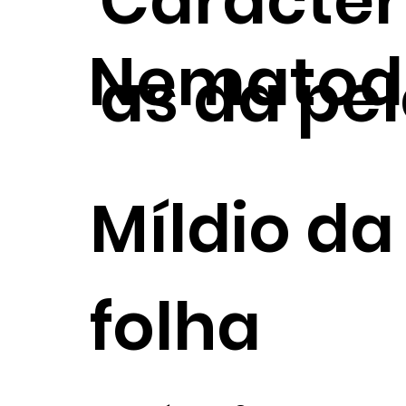
Caracterí
Nematod
as da pe
Míldio da
folha