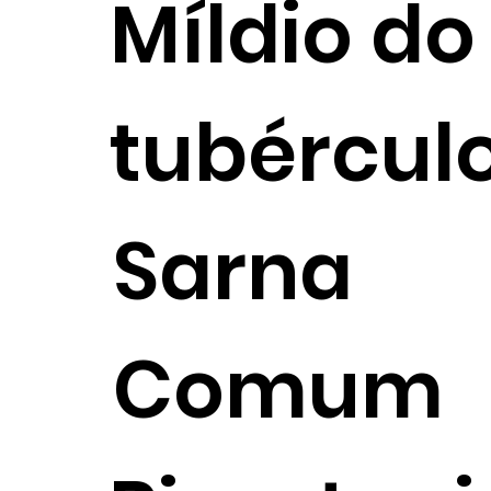
Míldio do
tubércul
Sarna
Comum