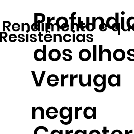
Profundi
Rendimento e qu
Resistências
dos olho
Verruga
negra