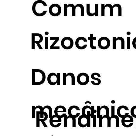
Comum
Rizoctoni
Danos
mecânic
Rendime