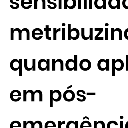
sensibilida
metribuzin
quando ap
em pós-
emergênci