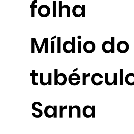
folha
Míldio do
tubércul
Sarna