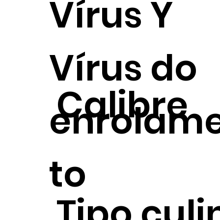
Vírus Y
Vírus do
Calibre
enrolam
to
Tipo culi