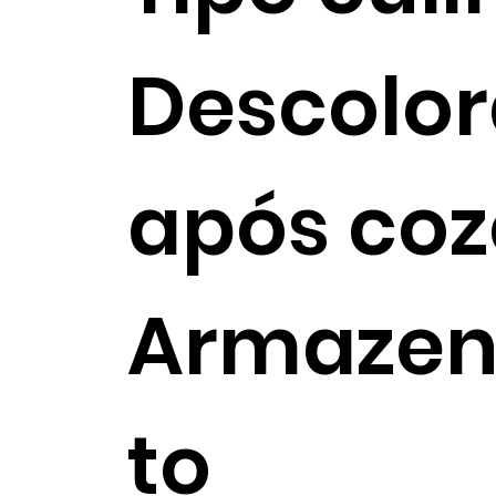
Descolo
após co
Armaze
to