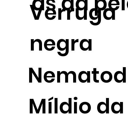
as da pe
Verruga
negra
Nematod
Míldio da