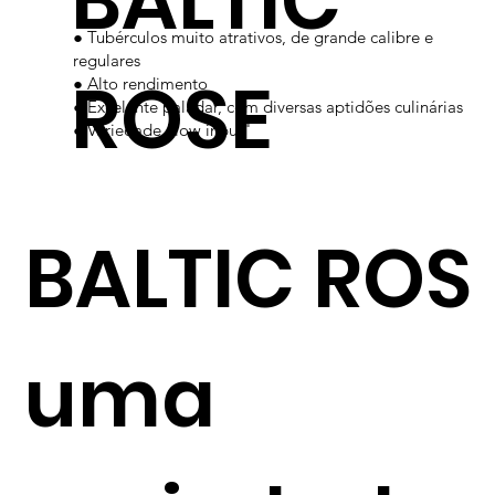
BALTIC
● Tubérculos muito atrativos, de grande calibre e
regulares
ROSE
● Alto rendimento
● Excelente paladar, com diversas aptidões culinárias
● Variedade "low input"
BALTIC ROS
uma