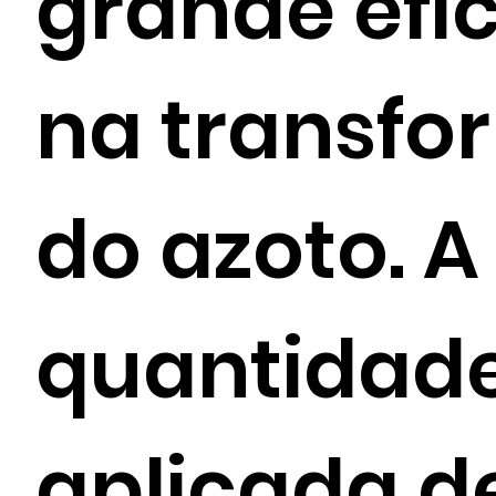
grande efi
na transf
do azoto. A
quantidad
aplicada d