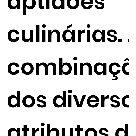
aptidões
culinárias. 
combinaç
dos diverso
atributos d