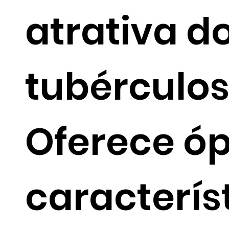
atrativa d
tubérculos
Oferece ó
caracterís