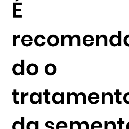
É
recomend
do o
tratament
da sement