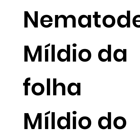
Nematod
Míldio da
folha
Míldio do