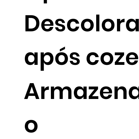
Descolor
após coz
Armazen
o