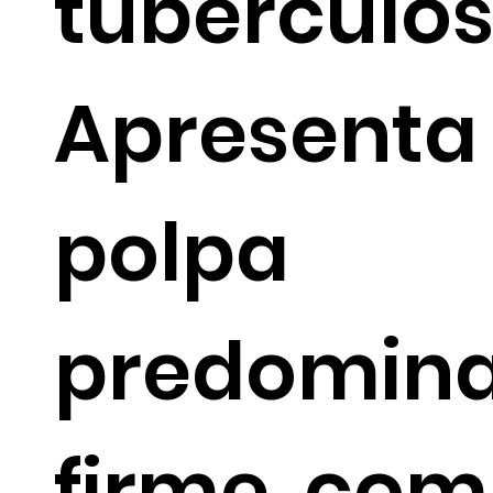
tubérculos
Apresenta
polpa
predomin
firme, co