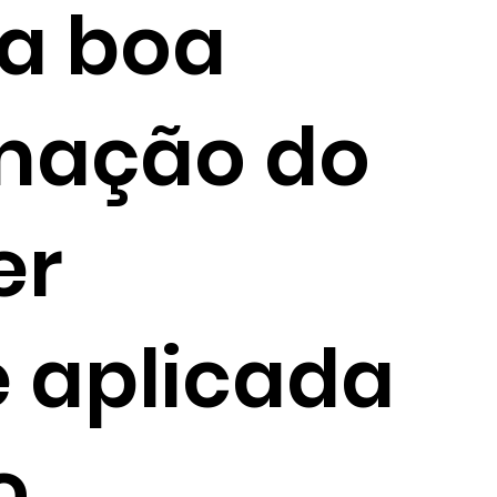
a boa
rmação do
er
e aplicada
o