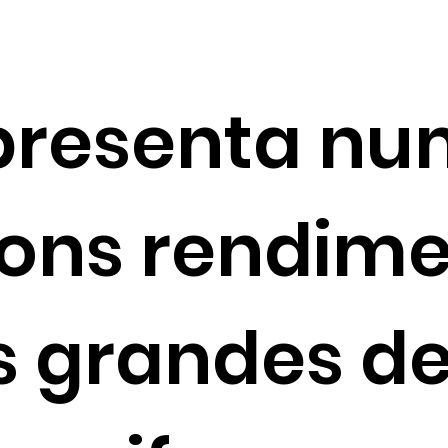
presenta nu
ons rendime
s grandes d