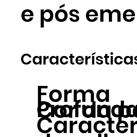
e pós eme
Característica
Forma
Profund
Cor da p
Caracter