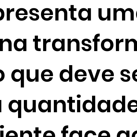
presenta um
a na transfo
o que deve s
a quantidad
iente face a