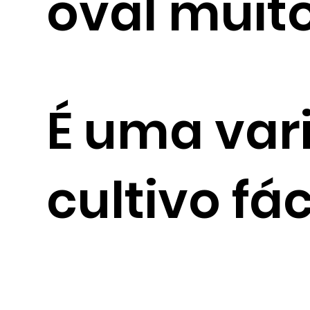
oval muit
É uma vari
cultivo fáci