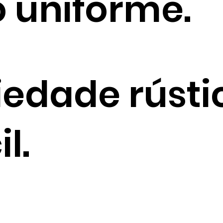
o uniforme.
edade rústi
l.