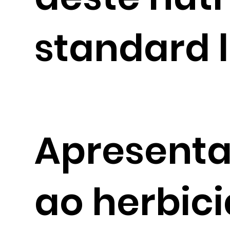
standard l
Apresenta
ao herbic