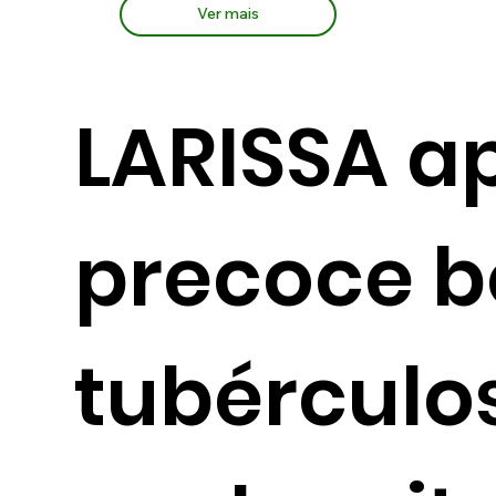
Ver mais
LARISSA a
precoce b
tubérculo