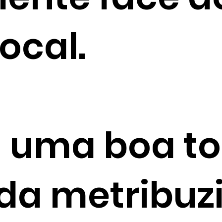
ocal.
 uma boa to
ida metribuz