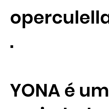
operculell
.
YONA é u