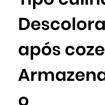
Descolor
após coz
Armazen
o