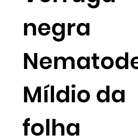
negra
Nematod
Míldio da
folha