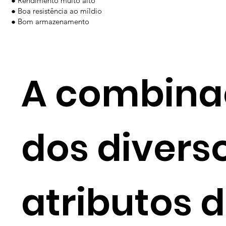
● Rendimento muito alto
● Boa resistência ao míldio
● Bom armazenamento
A combina
dos divers
atributos 