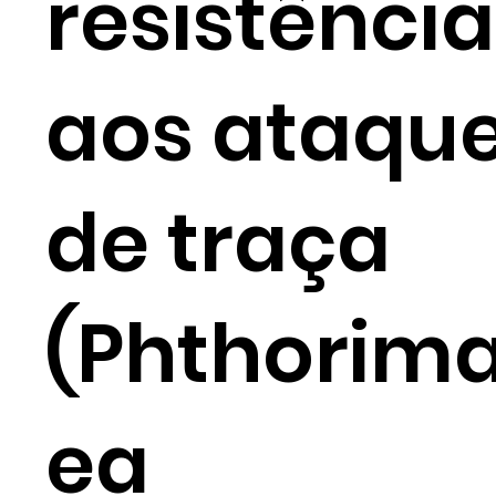
resistência
aos ataqu
de traça
(Phthorim
ea