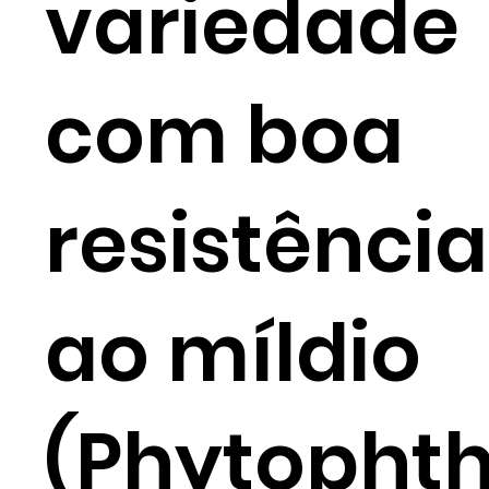
variedade
com boa
resistência
ao míldio
(Phytopht