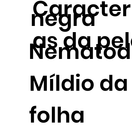
Caracterí
negra
as da pe
Nematod
Míldio da
folha