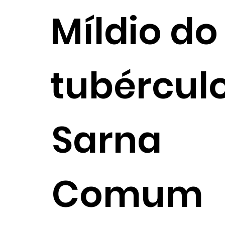
Míldio do
tubércul
Sarna
Comum