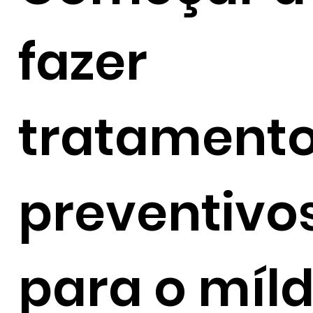
fazer
tratament
preventivo
para o míld