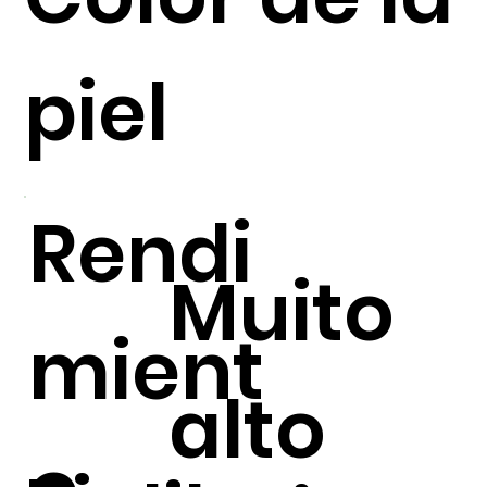
(PLRV)
piel
Rendi
Muito
mient
alto