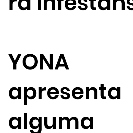
ra infestans
YONA
apresenta
alguma