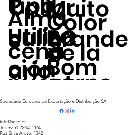
o
Tipo
Calibr
Muito
Alma
Color
Utiliza
culin
BC
grande
e
cena
de la
Bom
ción
ario
carne
mient
Sociedade Europeia de Exportação e Distribuição SA
o
info@seed.pt
Tel: +351 226051160
Rua Silva Aroso, 1342