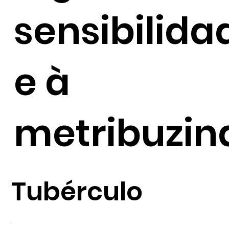
sensibilida
e à
metribuzin
Tubérculo