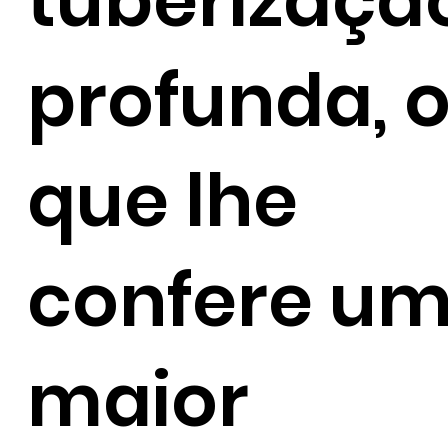
tuberizaçã
profunda, 
que lhe
confere u
maior